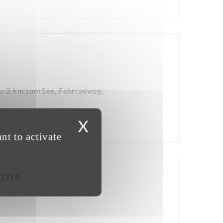
s; 3 km zum See, Fahrradweg.
X
nt to activate
Hans