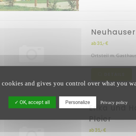
Neuhauser
ab 31,- €
Ortsteil m. Gasthau
DETAILS
s cookies and gives you control over what you wa
OK, accept all
Personalize
Privacy policy
Erika und 
Pleier
ab 31,- €