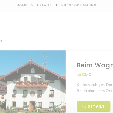
HOME
URLAUB
NUSSDORF AM INN
 4
Beim Wag
ab 32,- €
Kleines ruhiges Do
Bauernhaus am Ort
DETAILS