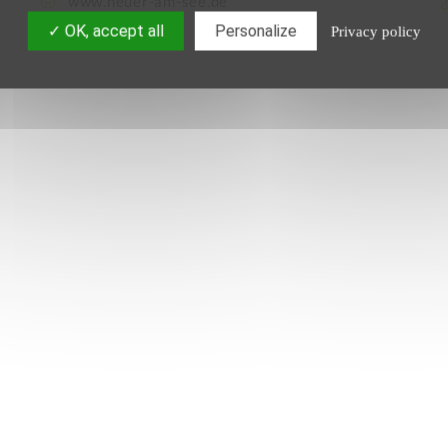
www.neuer-am-see.de
OK, accept all
Personalize
Privacy policy