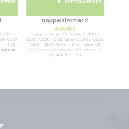
1
Doppelzimmer 2
ab 54,50 €
 02.01 -
Preise pro Person / ÜF Saison A: 02.01 -
Preise
.05 - 03.10
15.05 / 03.10 - 23.12; Saison B: 15.05 - 03.10
15.05 / 0
n je 1,00
/ 23.12 - 02.01. Ab 4 und 8 Nächten je 1,00
/ 23.12 
chalen ab
EUR Nachlass. Nebensaison-Pauschalen ab
EUR Nac
115,00 EUR p. Pers.
e