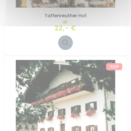
Taffenreuther Hof
ab
22,- €
TOP